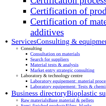
Certification proces
Certification of pro
Certification of mate
additives
Services
Consulting & equipme
Consulting
Consultation on materials
Search for suppliers
Material tests & analysis
Market entry strategic consulting
Laboratory & technology centre
Laboratory equipement: material proce
Laboratory equipement: Tests & chemic
Business directory
Bioplastic su
Raw materials
Base material & pellets
Semi-finished products
Films, blanks