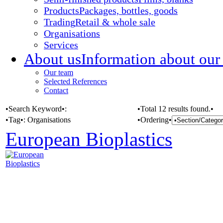
Products
Packages, bottles, goods
Trading
Retail & whole sale
Organisations
Services
About us
Information about our
Our team
Selected References
Contact
•Search Keyword•:
•Total 12 results found.•
•Tag•:
Organisations
•Ordering•
European Bioplastics